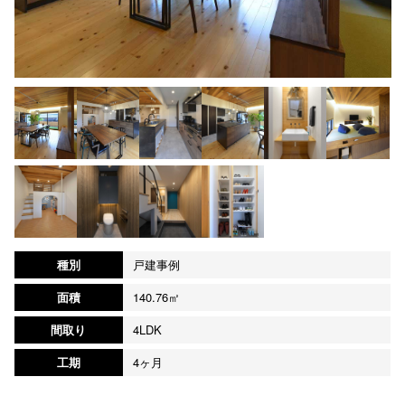
種別
戸建事例
面積
140.76㎡
間取り
4LDK
工期
4ヶ月