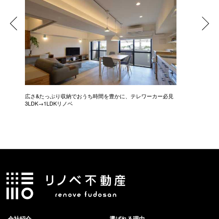
広さ&たっぷり収納でおうち時間を豊かに、テレワーカー必見
モデルは
3LDK→1LDKリノベ
にこだわっ
会社紹介
選ばれる理由