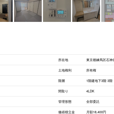
！
所在地
東京都練馬区石神
土地権利
所有権
階層
1階建地下3階
3階
間取り
4LDK
管理形態
全部委託
修繕積立金
月額18,400円