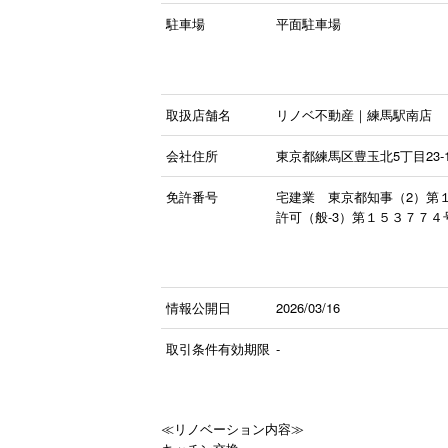
駐車場
平面駐車場
取扱店舗名
リノベ不動産｜練馬駅南店
会社住所
東京都練馬区豊玉北5丁目23‐1
免許番号
宅建業 東京都知事（2）第
許可（般-3）第１５３７７４
情報公開日
2026/03/16
取引条件有効期限
-
≪リノベーション内容≫