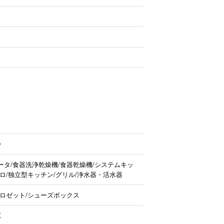
ン
タ/食器洗浄乾燥機/食器乾燥機/システムキッ
ロ/独立型キッチン/グリル/浄水器・活水器
クロゼット/シューズボックス
K