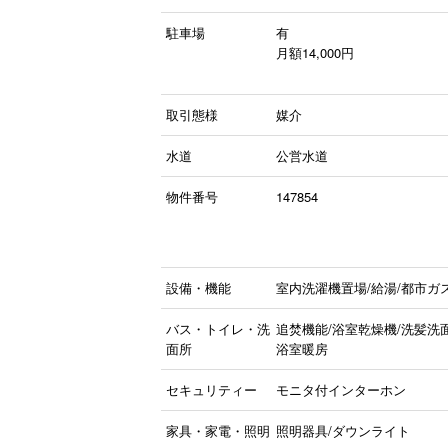
駐車場
有
月額14,000円
取引態様
媒介
水道
公営水道
物件番号
147854
設備・機能
室内洗濯機置場/給湯/都市ガ
バス・トイレ・洗
追焚機能/浴室乾燥機/洗髪洗
面所
浴室暖房
セキュリティー
モニタ付インターホン
家具・家電・照明
照明器具/ダウンライト