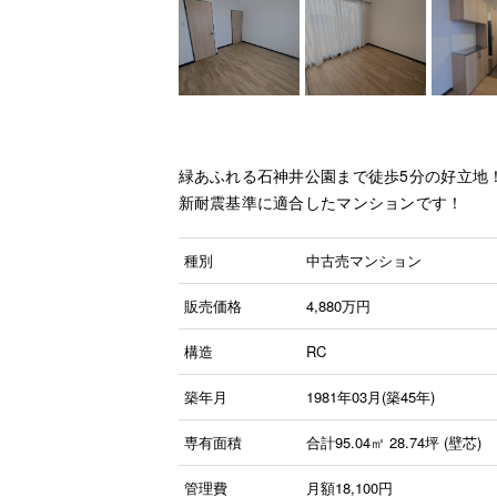
緑あふれる石神井公園まで徒歩5分の好立地
新耐震基準に適合したマンションです！
種別
中古売マンション
販売価格
4,880
万円
構造
RC
築年月
1981年03月(築45年)
専有面積
合計95.04㎡ 28.74坪 (壁芯)
管理費
月額18,100円