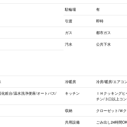
駐輪場
有
引渡
即時
ガス
都市ガス
汚水
公共下水
ス
冷暖房
冷房/暖房/エアコ
面化粧台/温水洗浄便座/オートバス/
キッチン
ＩＨクッキングヒー
チン/３口以上コン
収納
クローゼット/Ｗ
共用設備
ごみ出し24時間O