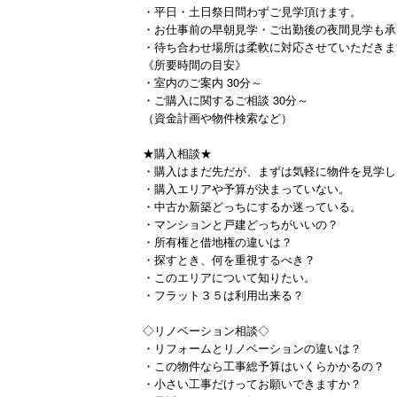
・平日・土日祭日問わずご見学頂けます。
・お仕事前の早朝見学・ご出勤後の夜間見学も承
・待ち合わせ場所は柔軟に対応させていただきま
《所要時間の目安》
・室内のご案内 30分～
・ご購入に関するご相談 30分～
（資金計画や物件検索など）
★購入相談★
・購入はまだ先だが、まずは気軽に物件を見学し
・購入エリアや予算が決まっていない。
・中古か新築どっちにするか迷っている。
・マンションと戸建どっちがいいの？
・所有権と借地権の違いは？
・探すとき、何を重視するべき？
・このエリアについて知りたい。
・フラット３５は利用出来る？
◇リノベーション相談◇
・リフォームとリノベーションの違いは？
・この物件なら工事総予算はいくらかかるの？
・小さい工事だけってお願いできますか？