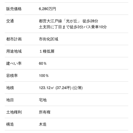
販売価格
6,280
万円
交通
都営大江戸線「光が丘」
徒歩28分
土支田に丁目まで徒歩3分バス乗車10分
都市計画
市街化区域
用途地域
１種低層
建ぺい率
60％
容積率
100％
地積
123.12㎡ (37.24坪) (公簿)
地目
宅地
土地権利
所有権
構造
木造