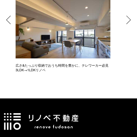
広さ&たっぷり収納でおうち時間を豊かに、テレワーカー必見
モデルは
3LDK→1LDKリノベ
にこだわっ