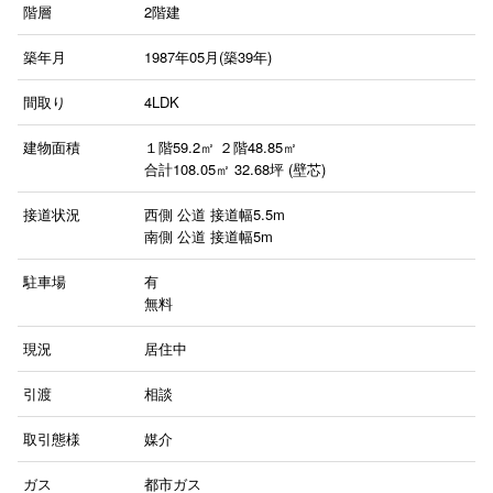
階層
2階建
築年月
1987年05月(築39年)
間取り
4LDK
建物面積
１階59.2㎡
２階48.85㎡
合計108.05㎡ 32.68坪 (壁芯)
接道状況
西側 公道 接道幅5.5m
南側 公道 接道幅5m
駐車場
有
無料
現況
居住中
引渡
相談
取引態様
媒介
ガス
都市ガス