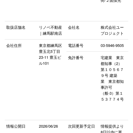
街/２面採光
取扱店舗名
リノベ不動産
会社名
株式会社ユー
｜練馬駅南店
プロジェクト
会社住所
東京都練馬区
電話番号
03-5946-9505
豊玉北5丁目
23‐11 豊玉ビ
免許番号
宅建業 東京
ル101
都知事（2）
第１０５６７
９号 建築
業 東京都知
事許可
（般-3）第１
５３７７４号
情報公開日
2026/06/26
次回更新予定日
情報提供より
8日以内に更