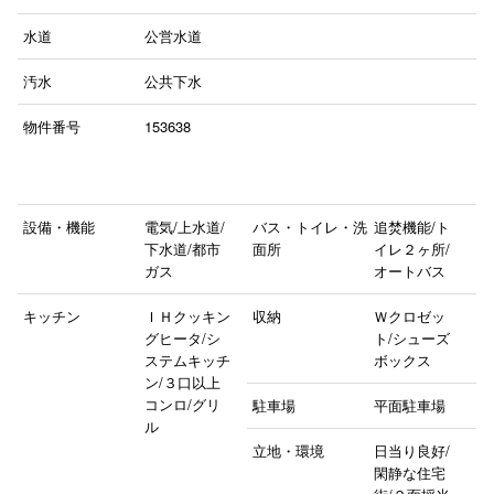
水道
公営水道
汚水
公共下水
物件番号
153638
設備・機能
電気/上水道/
バス・トイレ・洗
追焚機能/ト
下水道/都市
面所
イレ２ヶ所/
ガス
オートバス
キッチン
ＩＨクッキン
収納
Ｗクロゼッ
グヒータ/シ
ト/シューズ
ステムキッチ
ボックス
ン/３口以上
コンロ/グリ
駐車場
平面駐車場
ル
立地・環境
日当り良好/
閑静な住宅