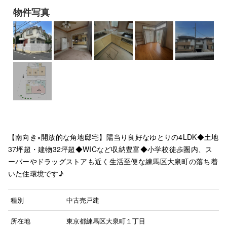
物件写真
【南向き×開放的な角地邸宅】陽当り良好なゆとりの4LDK◆土地
37坪超・建物32坪超◆WICなど収納豊富◆小学校徒歩圏内、ス
ーパーやドラッグストアも近く生活至便な練馬区大泉町の落ち着
いた住環境です♪
種別
中古売戸建
所在地
東京都練馬区大泉町１丁目