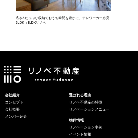
広さ&たっぷり収納でおうち時間を豊かに、テレワーカー必見
モデルは
3LDK→1LDKリノベ
にこだわっ
会社紹介
選ばれる理由
コンセプト
リノベ不動産の特徴
会社概要
リノベーションメニュー
メンバー紹介
物件情報
リノベーション事例
イベント情報