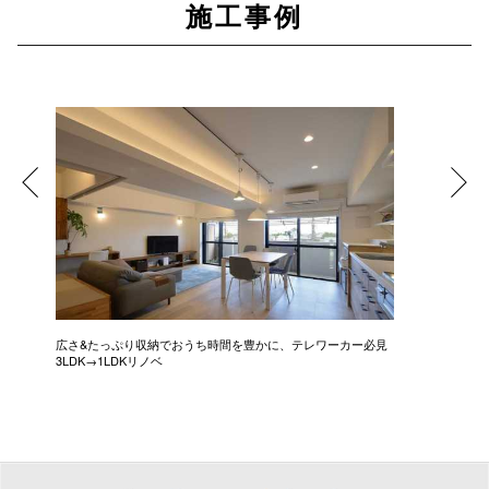
施工事例
広さ&たっぷり収納でおうち時間を豊かに、テレワーカー必見
モデルは
3LDK→1LDKリノベ
にこだわっ