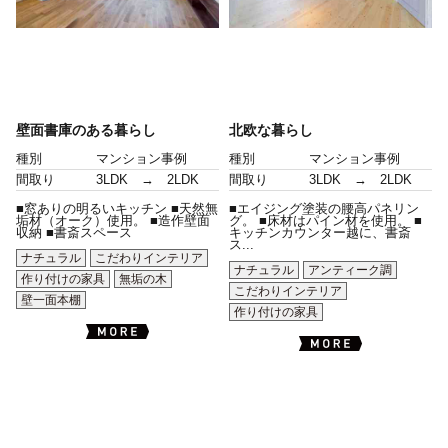
壁面書庫のある暮らし
北欧な暮らし
種別
マンション事例
種別
マンション事例
間取り
3LDK → 2LDK
間取り
3LDK → 2LDK
■窓ありの明るいキッチン ■天然無
■エイジング塗装の腰高パネリン
垢材（オーク）使用。 ■造作壁面
グ。 ■床材はパイン材を使用。 ■
収納 ■書斎スペース
キッチンカウンター越に、書斎
ス...
ナチュラル
こだわりインテリア
ナチュラル
アンティーク調
作り付けの家具
無垢の木
こだわりインテリア
壁一面本棚
作り付けの家具