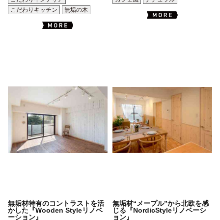
こだわりキッチン
無垢の木
無垢材特有のコントラストを活
無垢材“メープル”から北欧を感
かした『Wooden Styleリノベ
じる『NordicStyleリノベーシ
ーション』
ョン』