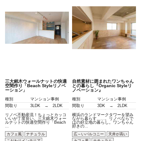
三大銘木ウォールナットの快適
自然素材に囲まれたワンちゃん
空間作り「Beach Styleリノベ
との暮らし『Organic Styleリ
ーション」
ノベーション』
種別
マンション事例
種別
マンション事例
間取り
3LDK → 2LDK
間取り
3DK → 2LDK
リノベ不動産流！ちょっとカッコ
横浜のランドマークタワーを望み
いいが丁度良い。三大銘木ウォー
ながら暮らす……。リノベならで
ルナットの快適空間作り「Beach
はの好立地の暮らし。ワンちゃん
...
好きの...
カフェ風
ナチュラル
広～いバルコニー
天井が高い
こだわりインテリア
カフェ風
ナチュラル