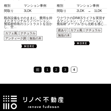
種別
マンション事例
種別
マンション事例
間取り
3LDK
間取り
2LDK → 1LDK
既存設備をそのままに、費用を抑
ワクワクのDINKSライフを実現す
えたオリジナルリノベーション。
るマンション・リノベーション。
無垢材特有のコントラストを活か
無垢材“メープル”から北欧を感じ...
し、空...
庭あり
カフェ風
ナチュラル
カフェ風
ナチュラル
無垢の木
アンティーク調
無垢の木
前
1
2
3
4