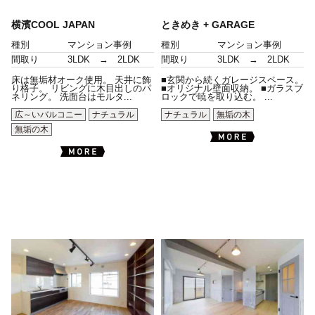
横濱COOL JAPAN
ときめき + GARAGE
種別
マンション事例
種別
マンション事例
間取り
3LDK → 2LDK
間取り
3LDK → 2LDK
床は無垢材オーク使用。 天井に飾
■玄関から続くガレージスペース。
り格子。 リビングに木目出しのパ
■オリジナル壁面収納。 ■ガラスブ
ネリング。 洗面台はモルタ...
ロックで暁を取り込む。 ...
広～いバルコニー
ナチュラル
ナチュラル
無垢の木
無垢の木