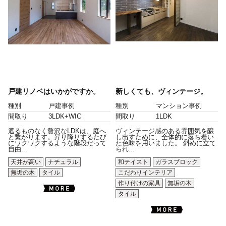
戸建リノベはいかがですか。
新しくても、ヴィンテージ。
種別
戸建事例
種別
マンション事例
間取り
3LDK+WIC
間取り
1LDK
遮るものなく贅沢なLDKは、庭へ
ヴィンテージ感のある雰囲気を醸
と繋がります。昇り降りするたび
し出すために、全体的に落ち着い
にワクワクするような階段だって
た色味を用いました。 斜めに立て
自由...
られ...
天井が高い
ナチュラル
和テイスト
ガラスブロック
無垢の木
タイル
こだわりインテリア
作り付けの家具
無垢の木
タイル