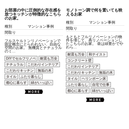
お部屋の中に圧倒的な存在感を
モノトーン調で何を置いても映
放つキッチンが特徴的なこちら
えるお家
のお家。
種別
マンション事例
種別
マンション事例
間取り
間取り
もともとフルリノベーションの物
件を壊して、再リノベーションし
フルスケルトンリノベーションで
たこちらのお家。 昼は緑豊かでや
固定概念にとらわれない、自由な
わら...
空間のお家。 無機質とナチュラル
のミ...
耐震も万全
和テイスト
DIYでセルフリノベ
耐震も万全
コンクリート壁
ナチュラル
こだわりインテリア
こだわりインテリア
こだわりキッチン
無垢の木
こだわりキッチン
無垢の木
タイル
ふたり暮らし
タイル
ヘリンボーン床
都心に暮らす
緑がいっぱい
ふたり暮らし
自宅で仕事
都心に暮らす
緑がいっぱい