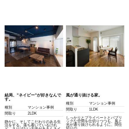
結局、”ネイビー”が好きなんで
風が通り抜ける家。
す。
種別
マンション事例
種別
マンション事例
間取り
1LDK
間取り
2LDK
しっかりとプライベートとパブリ
ックな空間を仕切りつつも、風と
静かに、そしてこだわりのある生
光が通り抜けられるように、間仕
活をする。落ち着いているけれ
切りの...
ど、さりげない主張があるんネイ