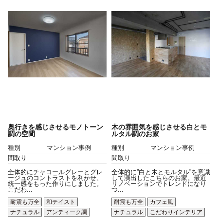
奥行きを感じさせるモノトーン
木の雰囲気を感じさせる白とモ
調の空間
ルタル調のお家
種別
マンション事例
種別
マンション事例
間取り
間取り
全体的にチャコールグレーとグレ
全体的に”白と木とモルタル”を意識
ージュのコントラストを利かせ、
して演出したこちらのお家。最近
統一感をもった作りにしました。
リノベーションでトレンドになり
こだわ...
つ...
耐震も万全
和テイスト
耐震も万全
カフェ風
ナチュラル
アンティーク調
ナチュラル
こだわりインテリア