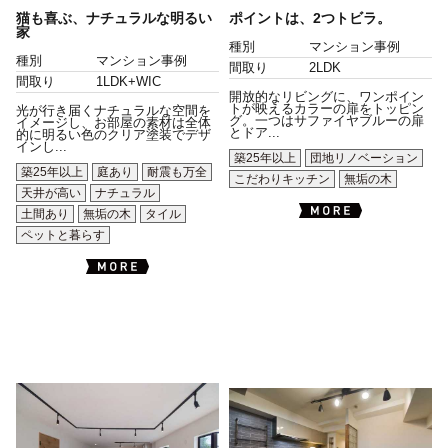
猫も喜ぶ、ナチュラルな明るい
ポイントは、2つトビラ。
家
種別
マンション事例
種別
マンション事例
間取り
2LDK
間取り
1LDK+WIC
開放的なリビングに、ワンポイン
トが映えるカラーの扉をトッピン
光が行き届くナチュラルな空間を
グ。一つはサファイヤブルーの扉
イメージし、お部屋の素材は全体
とドア...
的に明るい色のクリア塗装でデザ
インし...
築25年以上
団地リノベーション
築25年以上
庭あり
耐震も万全
こだわりキッチン
無垢の木
天井が高い
ナチュラル
土間あり
無垢の木
タイル
ペットと暮らす