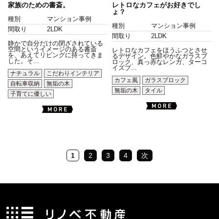
家族のための書斎。
レトロなカフェがお好きでし
ょ？
種別
マンション事例
種別
マンション事例
間取り
2LDK
間取り
2LDK
静かで自分だけの閉ざされている
空間というイメージのある書斎
レトロなカフェをほうふつとさせ
を、あえてリビングに持ってきま
るデザイン。色鮮やかなガラスブ
した。そ...
ロック、真っ赤なレンガ、ターコ
イズブ...
ナチュラル
こだわりインテリア
カフェ風
ガラスブロック
自転車収納
無垢の木
無垢の木
タイル
子育てに優しい
1
2
3
4
次