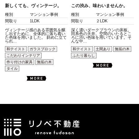
新しくても、ヴィンテージ。
この渋み、味わいませんか。
種別
マンション事例
種別
マンション事例
間取り
1LDK
間取り
２LDK
ヴィンテージ感のある雰囲気を醸
深く濃いダークブラウンの床板。
し出すために、全体的に落ち着い
同系色の天井。空間のいたるとこ
た色味を用いました。 斜めに立て
ろに渋い色味を用いています。そ
られ...
んな中...
和テイスト
ガラスブロック
和テイスト
土間あり
無垢の木
こだわりインテリア
ふたり暮らし
作り付けの家具
無垢の木
タイル