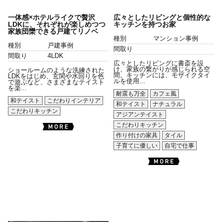
一体感×ホテルライクで贅沢
広々としたリビングと個性的な
LDKに、それぞれが楽しめつつ
キッチンを持つお家
家族団欒できる戸建てリノベ
種別
マンション事例
種別
戸建事例
間取り
間取り
4LDK
広々としたリビングに書斎を設
け、家族の繋がりが感じられる空
ショールームのような洗練された
間。キッチンには、モザイクタイ
LDKをはじめ、玄関や水回りを色
ルを使用...
で遊ぶなど、さまざまなテイスト
を楽...
耐震も万全
カフェ風
和テイスト
こだわりインテリア
和テイスト
ナチュラル
こだわりキッチン
アジアンテイスト
こだわりキッチン
作り付けの家具
タイル
子育てに優しい
自宅で仕事