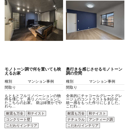
モノトーン調で何を置いても映
奥行きを感じさせるモノトーン
えるお家
調の空間
種別
マンション事例
種別
マンション事例
間取り
間取り
もともとフルリノベーションの物
全体的にチャコールグレーとグレ
件を壊して、再リノベーションし
ージュのコントラストを利かせ、
たこちらのお家。 昼は緑豊かでや
統一感をもった作りにしました。
わら...
こだわ...
耐震も万全
和テイスト
耐震も万全
和テイスト
コンクリート壁
ナチュラル
アンティーク調
こだわりインテリア
こだわりインテリア