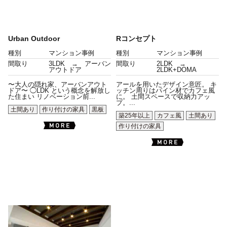
Urban Outdoor
Rコンセプト
種別
マンション事例
種別
マンション事例
間取り
3LDK → アーバン
間取り
2LDK →
アウトドア
2LDK+DOMA
〜大人の隠れ家、アーバンアウト
アールを用いたデザイン意匠。 キ
ドア〜 ◯LDK という概念を解放し
ッチン周りはパイン材でカフェ風
た住まい リノベーション前...
に。 土間スペースで収納力アッ
プ。...
土間あり
作り付けの家具
黒板
築25年以上
カフェ風
土間あり
作り付けの家具