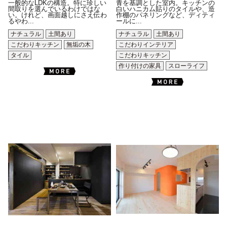
一般的なLDKの構造。特に珍しい
青を基調とした室内。キッチンの
間取りを選んでいるわけではな
白いハニカム貼りのタイルや、造
い。けれど、画面越しにさえ伝わ
作棚のパネリングなど、ディティ
るやわ...
ールに...
ナチュラル
土間あり
ナチュラル
土間あり
こだわりキッチン
無垢の木
こだわりインテリア
タイル
こだわりキッチン
作り付けの家具
スローライフ