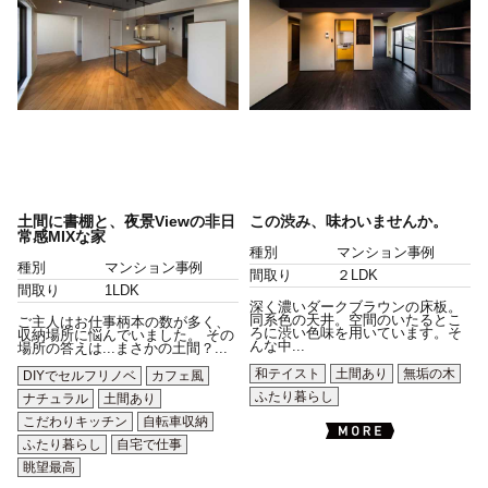
土間に書棚と、夜景Viewの非日
この渋み、味わいませんか。
常感MIXな家
種別
マンション事例
種別
マンション事例
間取り
２LDK
間取り
1LDK
深く濃いダークブラウンの床板。
同系色の天井。空間のいたるとこ
ご主人はお仕事柄本の数が多く、
ろに渋い色味を用いています。そ
収納場所に悩んでいました。 その
んな中...
場所の答えは...まさかの土間？...
和テイスト
土間あり
無垢の木
DIYでセルフリノベ
カフェ風
ふたり暮らし
ナチュラル
土間あり
こだわりキッチン
自転車収納
ふたり暮らし
自宅で仕事
眺望最高