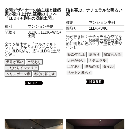
空間デザイナーの施主様と建築
猫も喜ぶ、ナチュラルな明るい
家が造り上げた至極のリノベ
家
「1LDK＋趣味の収納土間」
種別
マンション事例
種別
マンション事例
間取り
1LDK+WIC
間取り
3LDK→1LDK+WIC+
土間
光が行き届くナチュラルな空間を
イメージし、お部屋の素材は全体
的に明るい色のクリア塗装でデザ
全てを解体する「フルスケルト
インし...
ン」にしてからのリノベーショ
ン。3LDKから、広々1LDKに土間
築25年以上
庭あり
耐震も万全
とW...
天井が高い
ナチュラル
天井が高い
土間あり
土間あり
無垢の木
タイル
こだわりインテリア
ペットと暮らす
ヘリンボーン床
都心に暮らす