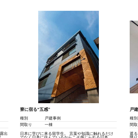
寮に宿る“五感”
戸
種別
戸建事例
種別
間取り
一棟
間取
露出
日本に学びに来る留学生。 言葉や知識に触れるだけ
遮る
梁
でなく日本に住んでいるからこそ感じられる日本
降り