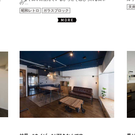
の“...
天
昭和レトロ
ガラスブロック