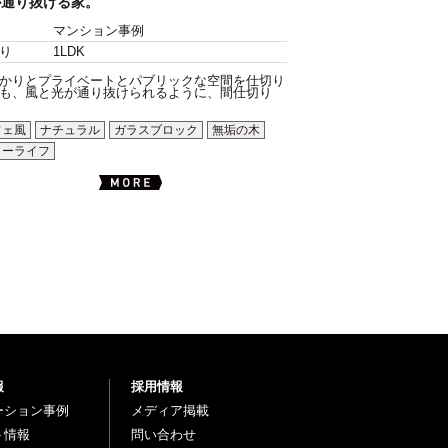
が通り抜ける家。
マンション事例
り
1LDK
かりとプライベートとパブリックな空間を仕切り
も、風と光が通り抜けられるように、間仕切り
フェ風
ナチュラル
ガラスブロック
無垢の木
ローライフ
報
採用情報
ーション事例
メディア掲載
ト情報
問い合わせ