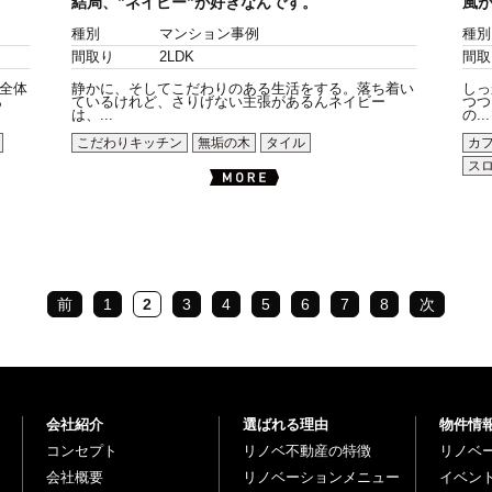
結局、”ネイビー”が好きなんです。
風
種別
マンション事例
種別
間取り
2LDK
間取
全体
静かに、そしてこだわりのある生活をする。落ち着い
しっ
ら
ているけれど、さりげない主張があるんネイビー
つつ
は、...
の...
こだわりキッチン
無垢の木
タイル
カ
ス
前
1
2
3
4
5
6
7
8
次
会社紹介
選ばれる理由
物件情
コンセプト
リノベ不動産の特徴
リノベ
会社概要
リノベーションメニュー
イベン