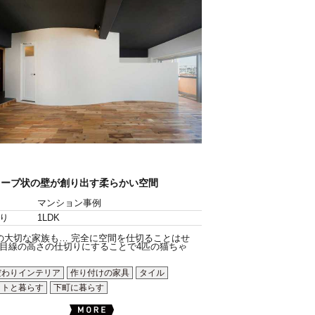
ェーブ状の壁が創り出す柔らかい空間
マンション事例
り
1LDK
の大切な家族も… 完全に空間を仕切ることはせ
目線の高さの仕切りにすることで4匹の猫ちゃ
だわりインテリア
作り付けの家具
タイル
ットと暮らす
下町に暮らす