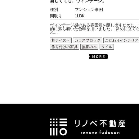
新しくても、ヴィンテージ。
種別
マンション事例
間取り
1LDK
ヴィンテージ感のある雰囲気を醸し出すために、
的に落ち着いた色味を用いました。 斜めに立て
れ...
和テイスト
ガラスブロック
こだわりインテリア
作り付けの家具
無垢の木
タイル