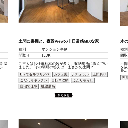
土間に書棚と、夜景Viewの非日常感MIXな家
木
種別
マンション事例
種別
間取り
1LDK
間取
部屋
ご主人はお仕事柄本の数が多く、収納場所に悩んでい
土間
ン
ました。 その場所の答えは...まさかの土間？...
を抜
を...
DIYでセルフリノベ
カフェ風
ナチュラル
土間あり
天
こだわりキッチン
自転車収納
ふたり暮らし
自宅で仕事
眺望最高