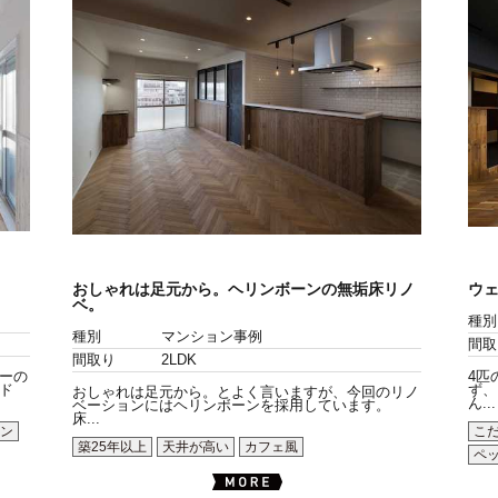
おしゃれは足元から。ヘリンボーンの無垢床リノ
ウ
ベ。
種別
種別
マンション事例
間取
間取り
2LDK
ーの
4匹
ド
ず、
おしゃれは足元から。とよく言いますが、今回のリノ
ん...
ベーションにはヘリンボーンを採用しています。
床...
ン
こ
築25年以上
天井が高い
カフェ風
ペ