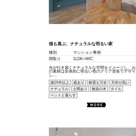
猫も喜ぶ、ナチュラルな明るい家
種別
マンション事例
間取り
1LDK+WIC
光が行き届くナチュラルな空間をイメージし、お
の素材は全体的に明るい色のクリア塗装でデザイ
し...
築25年以上
庭あり
耐震も万全
天井が高い
ナチュラル
土間あり
無垢の木
タイル
ペットと暮らす