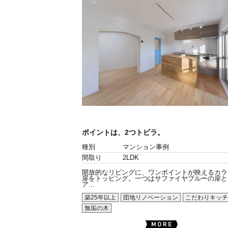
ポイントは、2つトビラ。
種別
マンション事例
間取り
2LDK
開放的なリビングに、ワンポイントが映えるカラ
扉をトッピング。一つはサファイヤブルーの扉と
ア...
築25年以上
団地リノベーション
こだわりキッチ
無垢の木