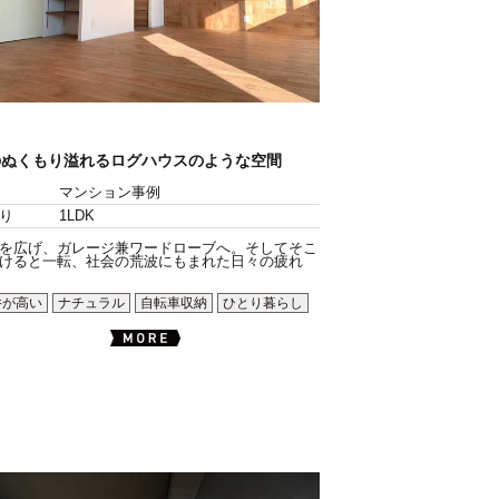
のぬくもり溢れるログハウスのような空間
マンション事例
り
1LDK
を広げ、ガレージ兼ワードローブへ。そしてそこ
けると一転、社会の荒波にもまれた日々の疲れ
井が高い
ナチュラル
自転車収納
ひとり暮らし